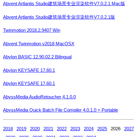
Abvent Artlantis Studio建筑场景专业渲染软件V7.0.2.1 Mac版
Abvent Artlantis Studio建筑场景专业渲染软件V7.0.2.1版
Twinmotion 2018.2.9407 Win
Abvent Twinmotion v2018 MacOSX
Abylon BASIC 12.90.02.2 Bilingual
Abylon KEYSAFE 17.60.1
Abylon KEYSAFE 17.60.1
AbyssMedia AudioRetoucher 4.1.0.0
AbyssMedia Quick Batch File Compiler 4.0.1.0 + Portable
2018
2019
2020
2021
2022
2023
2024
2025
2026
2027